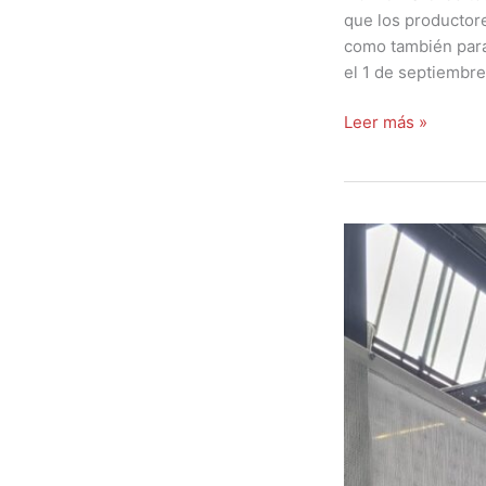
que los productor
como también para
el 1 de septiembr
Leer más »
El
FTyC
y
la
minería