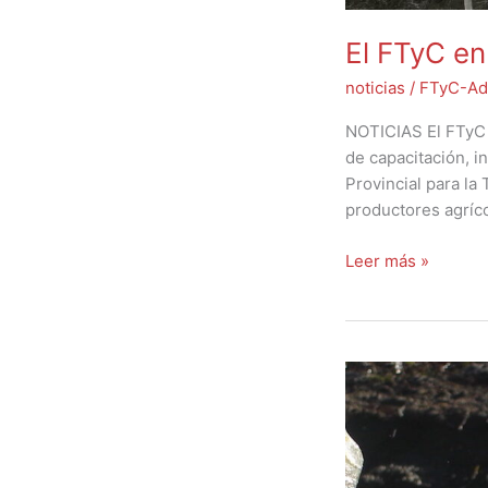
El FTyC en
noticias
/
FTyC-Ad
NOTICIAS El FTyC 
de capacitación, i
Provincial para la
productores agríco
Leer más »
Créditos
para
defensa
contra
las