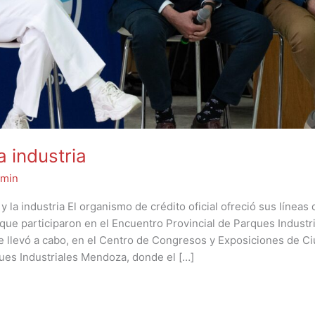
a industria
min
 la industria El organismo de crédito oficial ofreció sus líneas
que participaron en el Encuentro Provincial de Parques Industri
e llevó a cabo, en el Centro de Congresos y Exposiciones de Ci
ues Industriales Mendoza, donde el […]