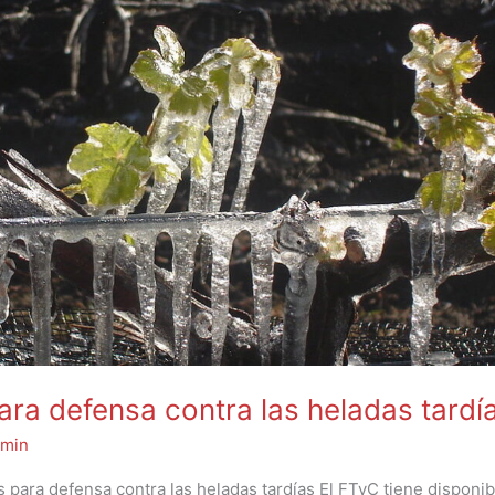
ara defensa contra las heladas tardí
min
para defensa contra las heladas tardías El FTyC tiene disponib