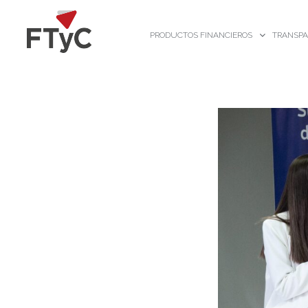
Ir
al
PRODUCTOS FINANCIEROS
TRANSPA
contenido
El
FTyC
y
la
industria