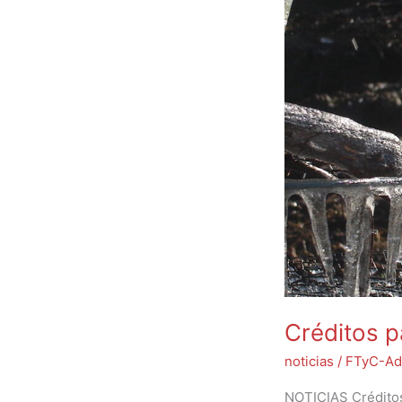
heladas
tardías
Créditos p
noticias
/
FTyC-Ad
NOTICIAS Créditos 