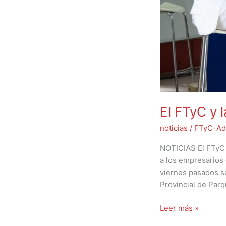
El FTyC y l
noticias
/
FTyC-Ad
NOTICIAS El FTyC y
a los empresarios 
viernes pasados s
Provincial de Parq
Leer más »