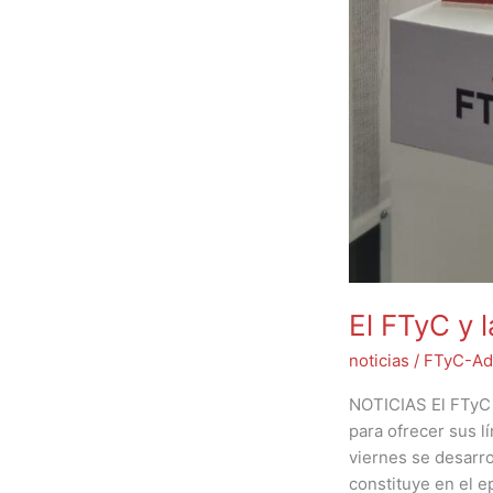
El FTyC y l
noticias
/
FTyC-Ad
NOTICIAS El FTyC y
para ofrecer sus lí
viernes se desarro
constituye en el e