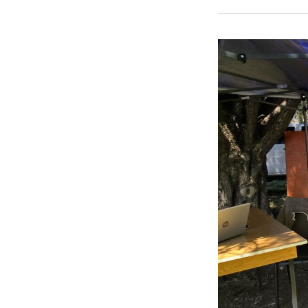
El
FTyC
en
San
Carlos