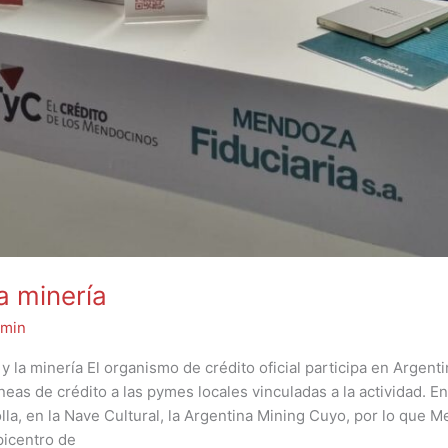
a minería
min
 la minería El organismo de crédito oficial participa en Argent
neas de crédito a las pymes locales vinculadas a la actividad. En
lla, en la Nave Cultural, la Argentina Mining Cuyo, por lo que 
picentro de