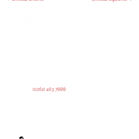
DIRECCIÓN:
Montevideo 456. Ciudad de Mendoza.
2º Piso:
Recepción,
Asesoramiento y Análisis de Crédito.
3º Piso:
Administración de Crédito.
Teléfono:
(0261) 463 7888