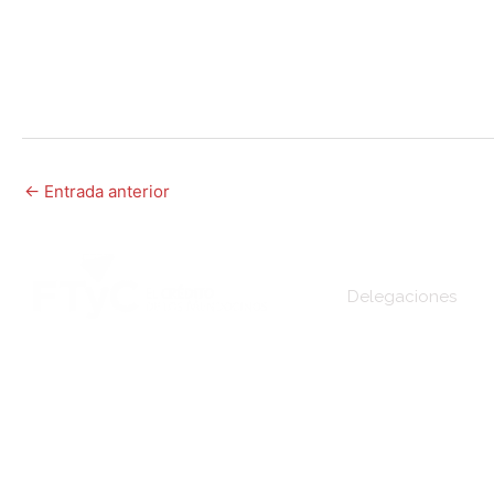
←
Entrada anterior
Delegaciones
Sede Central
DIRECCIÓN:
Montevideo 456. Ciudad de
Mendoza.
San Martín
2º Piso:
Recepción,
Asesoramiento y Análisis de
Rivadavia
Crédito.
Junín
3º Piso:
Administración de Crédito.
Lavalle