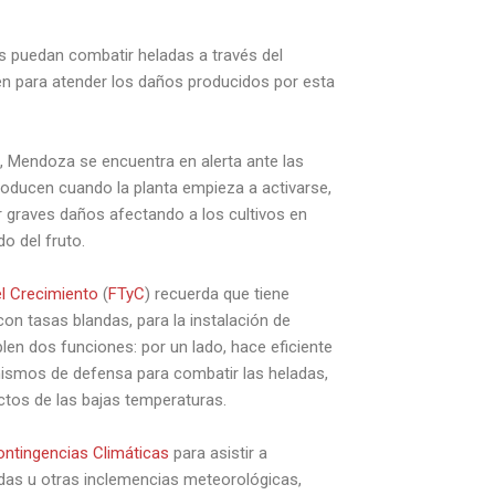
es puedan combatir heladas a través del
n para atender los daños producidos por esta
e, Mendoza se encuentra en alerta ante las
producen cuando la planta empieza a activarse,
 graves daños afectando a los cultivos en
do del fruto.
el Crecimiento
(
FTyC
) recuerda que tiene
 con tasas blandas, para la instalación de
en dos funciones: por un lado, hace eficiente
anismos de defensa para combatir las heladas,
ctos de las bajas temperaturas
.
ontingencias Climáticas
para asistir a
das u otras inclemencias meteorológicas,