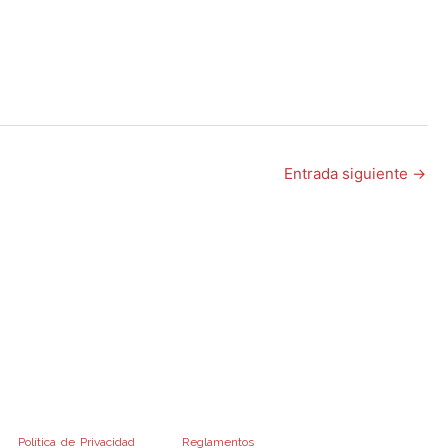
Entrada siguiente
→
o de cualquier financiamiento o bonificación
 previo cumplimiento de los recaudos exigidos
mento de Condiciones Generales y los
 Condiciones Particulares de las Operatorias
manados de la Administradora Provincial del
tra
Política de Privacidad
y a los
Reglamentos