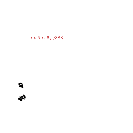
2º Piso:
Recepción,
Asesoramiento y Análisis de Crédito.
3º Piso:
Administración de Crédito.
Teléfono:
(0261) 463 7888
El otorgamiento de cualquier financiamiento o bonificación está sujeto al previo cumplimiento de los
recaudos exigidos por el Reglamento de Condiciones Generales y los Reglamentos de Condiciones
Particulares de las Operatorias pertinentes, emanados de la Administradora Provincial del Fondo.