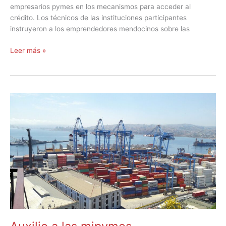
empresarios pymes en los mecanismos para acceder al
crédito. Los técnicos de las instituciones participantes
instruyeron a los emprendedores mendocinos sobre las
Leer más »
Auxilio
a
las
mipymes
agroexportadoras