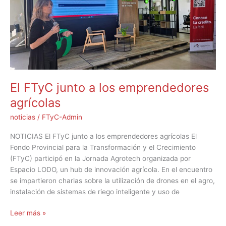
los
emprendedores
agrícolas
El FTyC junto a los emprendedores
agrícolas
noticias
/
FTyC-Admin
NOTICIAS El FTyC junto a los emprendedores agrícolas El
Fondo Provincial para la Transformación y el Crecimiento
(FTyC) participó en la Jornada Agrotech organizada por
Espacio LODO, un hub de innovación agrícola. En el encuentro
se impartieron charlas sobre la utilización de drones en el agro,
instalación de sistemas de riego inteligente y uso de
Leer más »