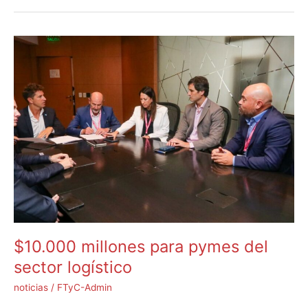
$10.000
millones
para
pymes
del
sector
logístico
$10.000 millones para pymes del
sector logístico
noticias
/
FTyC-Admin