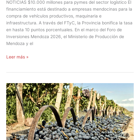
NOTICIAS $10.000 millones para pymes del sector logístico El
financiamiento está destinado a empresas mendocinas para la
compra de vehículos productivos, maquinaria e
infraestructura. A través del FTyC, la Provincia bonifica la tasa
en hasta 10 puntos porcentuales. En el marco del Foro de
Inversiones Mendoza 2026, el Ministerio de Producción de
Mendoza y el
Leer más »
El
FTyC
en
la
Vendimia
2026