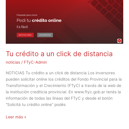
un
click
de
distancia
Tu crédito a un click de distancia
noticias
/
FTyC-Admin
NOTICIAS Tu crédito a un click de distancia Los inversores
pueden solicitar online los créditos del Fondo Provincial para la
Transformación y el Crecimiento (FTyC) a través de la web de
la institución crediticia provincial. En www.ftyc.gob.ar tenés la
información de todas las líneas del FTyC y desde el botón
“Solicitá tu crédito online” podés
Leer más »