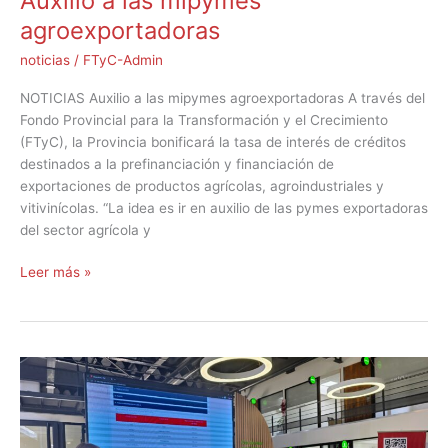
Auxilio a las mipymes
agroexportadoras
noticias
/
FTyC-Admin
NOTICIAS Auxilio a las mipymes agroexportadoras A través del
Fondo Provincial para la Transformación y el Crecimiento
(FTyC), la Provincia bonificará la tasa de interés de créditos
destinados a la prefinanciación y financiación de
exportaciones de productos agrícolas, agroindustriales y
vitivinícolas. “La idea es ir en auxilio de las pymes exportadoras
del sector agrícola y
Leer más »
El
FTyC
junto
a