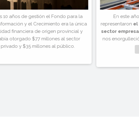
s 10 años de gestión el Fondo para la
En este año
formación y el Crecimiento era la única
representaron
el
idad financiera de origen provincial y
sector empresar
abía otorgado $77 millones al sector
nos enorgulleció
privado y $35 millones al público.