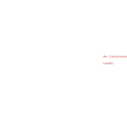
El otorgamient
está sujeto al
Tunuyán
por el Regla
Reglamentos de
Tupungato
pertinentes, e
Gral. Alvear
Fondo.
San Rafael
Accedé a nues
Malargüe
de Condiciones
crédito.