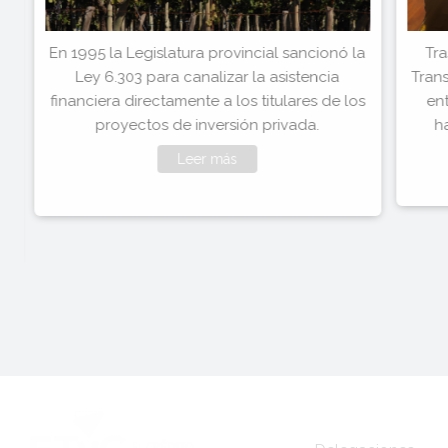
a
En 1995 la Legislatura provincial sancionó la
Tra
e
Ley 6.303 para canalizar la asistencia
Trans
financiera directamente a los titulares de los
ent
e
proyectos de inversión privada.
h
o
Leer más