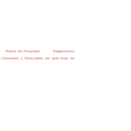
o de cualquier financiamiento o bonificación
 previo cumplimiento de los recaudos exigidos
mento de Condiciones Generales y los
 Condiciones Particulares de las Operatorias
manados de la Administradora Provincial del
tra
Política de Privacidad
y a los
Reglamentos
 Generales y Particulares de cada línea de