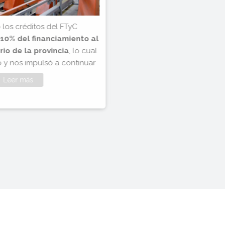
 los créditos del FTyC
Se logró un
récord históric
 10% del financiamiento al
para Mendoza! Se aprobaron 
io de la provincia
, lo cual
total de
$ 406,92 millones
 y nos impulsó a continuar
sectores productivos de 
Leer más
Leer más