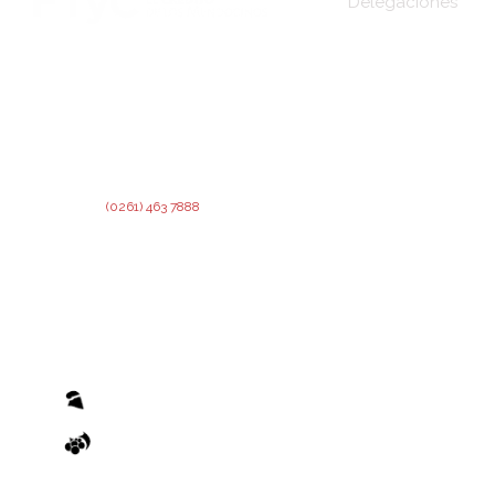
Delegaciones
Sede Central
DIRECCIÓN:
Montevideo 456. Ciudad de
Mendoza.
San Martín
2º Piso:
Recepción,
Asesoramiento y Análisis de
Rivadavia
Crédito.
Junín
3º Piso:
Administración de Crédito.
Lavalle
Teléfono:
(0261) 463 7888