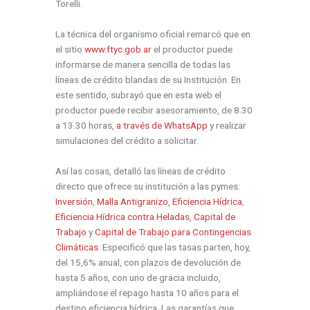
Torelli.
La técnica del organismo oficial remarcó que en
el sitio
www.ftyc.gob.ar
el productor puede
informarse de manera sencilla de todas las
líneas de crédito blandas de su Institución. En
este sentido, subrayó que en esta web el
productor puede recibir asesoramiento, de 8.30
a 13.30 horas,
a través de WhatsApp
y realizar
simulaciones del crédito a solicitar.
Así las cosas, detalló las líneas de crédito
directo que ofrece su institución a las pymes:
Inversión
,
Malla Antigranizo
,
Eficiencia Hídrica
,
Eficiencia Hídrica contra Heladas
,
Capital de
Trabajo
y
Capital de Trabajo para Contingencias
Climáticas
. Especificó que las tasas parten, hoy,
del 15,6% anual, con plazos de devolución de
hasta 5 años, con uno de gracia incluido,
ampliándose el repago hasta 10 años para el
destino eficiencia hídrica. Las garantías que