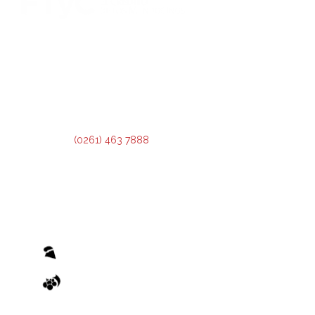
DIRECCIÓN:
Montevideo 456. Ciudad de Mendoza.
2º Piso:
Recepción,
Asesoramiento y Análisis de Crédito.
3º Piso:
Administración de Crédito.
Teléfono:
(0261) 463 7888