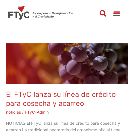
Ir
al
contenido
El
FTyC
lanza
su
línea
de
crédito
para
El FTyC lanza su línea de crédito
cosecha
para cosecha y acarreo
y
acarreo
noticias
/
FTyC-Admin
NOTICIAS El FTyC lanza su línea de crédito para cosecha y
acarreo La tradicional operatoria del organismo oficial tiene