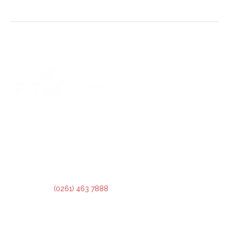
DIRECCIÓN:
Montevideo 456. Ciudad de Mendoza.
2º Piso:
Recepción,
Asesoramiento y Análisis de Crédito.
3º Piso:
Administración de Crédito.
Teléfono:
(0261) 463 7888