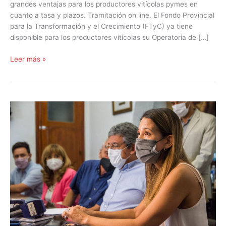
grandes ventajas para los productores vitícolas pymes en
cuanto a tasa y plazos. Tramitación on line. El Fondo Provincial
para la Transformación y el Crecimiento (FTyC) ya tiene
disponible para los productores vitícolas su Operatoria de […]
Leer más »
Daños
por
tormentas:
herramientas
para
productores
del
Este.