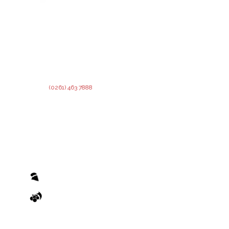
Sede Central
DIRECCIÓN:
Montevideo 456. Ciudad de
Mendoza.
San Martín
2º Piso:
Recepción,
Asesoramiento y Análisis de
Rivadavia
Crédito.
Junín
3º Piso:
Administración de Crédito.
Lavalle
Teléfono:
(0261) 463 7888