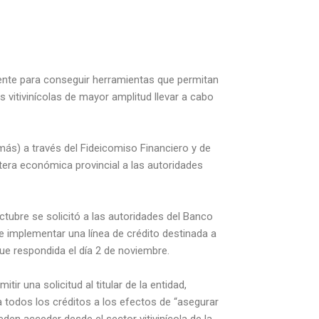
ente para conseguir herramientas que permitan
vitivinícolas de mayor amplitud llevar a cabo
 más) a través del Fideicomiso Financiero y de
rtera económica provincial a las autoridades
tubre se solicitó a las autoridades del Banco
de implementar una línea de crédito destinada a
 fue respondida el día 2 de noviembre.
ir una solicitud al titular de la entidad,
a todos los créditos a los efectos de “asegurar
den acceder desde el sector vitivinícola de la