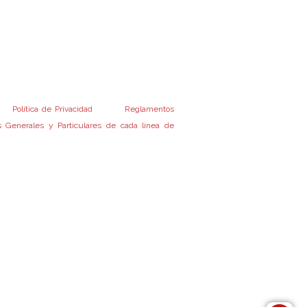
 previo cumplimiento de los recaudos exigidos
mento de Condiciones Generales y los
 Condiciones Particulares de las Operatorias
manados de la Administradora Provincial del
tra
Política de Privacidad
y a los
Reglamentos
 Generales y Particulares de cada línea de