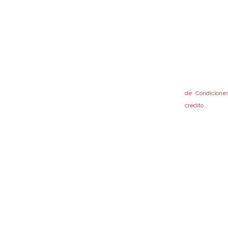
está sujeto al
Tunuyán
por el Regla
Reglamentos de
Tupungato
pertinentes, e
Gral. Alvear
Fondo.
San Rafael
Accedé a nues
Malargüe
de Condiciones
crédito.