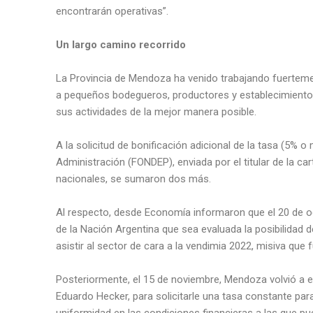
encontrarán operativas”.
Un largo camino recorrido
La Provincia de Mendoza ha venido trabajando fuertem
a pequeños bodegueros, productores y establecimientos 
sus actividades de la mejor manera posible.
A la solicitud de bonificación adicional de la tasa (5% o
Administración (FONDEP), enviada por el titular de la ca
nacionales, se sumaron dos más.
Al respecto, desde Economía informaron que el 20 de oc
de la Nación Argentina que sea evaluada la posibilidad 
asistir al sector de cara a la vendimia 2022, misiva que
Posteriormente, el 15 de noviembre, Mendoza volvió a emit
Eduardo Hecker, para solicitarle una tasa constante par
uniformidad en las condiciones financieras a las que pue