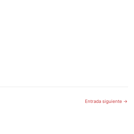
Entrada siguiente
→
o de cualquier financiamiento o bonificación