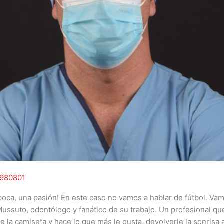
1980801
boca, una pasión! En este caso no vamos a hablar de fútbol. Vam
Mussuto, odontólogo y fanático de su trabajo. Un profesional qu
e la camiseta y hace lo que más le gusta, devolverle la sonrisa 