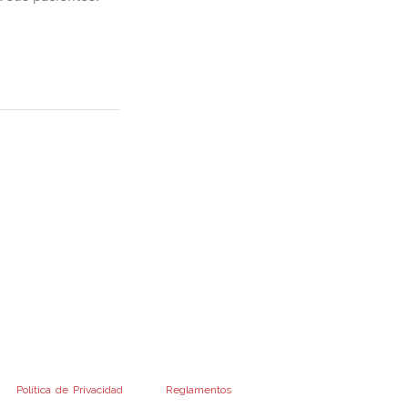
o de cualquier financiamiento o bonificación
 previo cumplimiento de los recaudos exigidos
mento de Condiciones Generales y los
 Condiciones Particulares de las Operatorias
manados de la Administradora Provincial del
tra
Política de Privacidad
y a los
Reglamentos