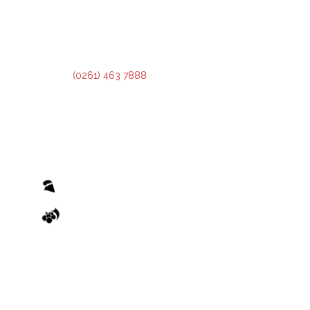
2º Piso:
Recepción,
Asesoramiento y Análisis de Crédito.
3º Piso:
Administración de Crédito.
Teléfono:
(0261) 463 7888
El otorgamiento de cualquier financiamiento o bonificación está sujeto al previo cumplimiento de los
recaudos exigidos por el Reglamento de Condiciones Generales y los Reglamentos de Condiciones
Particulares de las Operatorias pertinentes, emanados de la Administradora Provincial del Fondo.