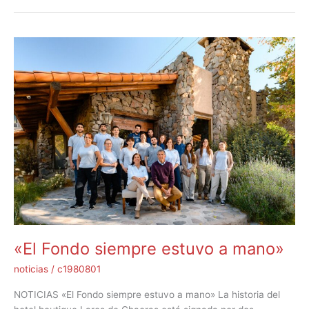
«El
Fondo
siempre
estuvo
a
mano»
«El Fondo siempre estuvo a mano»
noticias
/
c1980801
NOTICIAS «El Fondo siempre estuvo a mano» La historia del