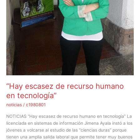
“Hay escasez de recurso humano
en tecnología”
noticias
/
c1980801
NOTICIAS “Hay escasez de recurso humano en tecnología” La
licenciada en sistemas de información Jimena Ayala instó a los
jóvenes a volcarse al estudio de las “ciencias duras” porque
tienen una amplia salida laboral que permite tener muy buenos