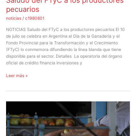
Saludo del FTyC a los productores
pecuarios
noticias
/
c1980801
NOTICIAS Saludo del FTyC a los productores pecuarios El 10
de julio se celebra en Argentina el Día de la Ganadería y el
Fondo Provincial para la Transformación y el Crecimiento
(FTyC) lo conmemora difundiendo la línea blanda que tiene
disponible para el sector. Detalles La operatoria del órgano
oficial de crédito financia inversiones y
Leer más »
El
FTyC
con
la
agricultura