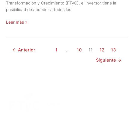
Transformación y Crecimiento (FTyC), el inversor tiene la
posibilidad de acceder a todos los
Leer más »
←
Anterior
1
…
10
11
12
13
Siguiente
→
DIRECCIÓN:
Montevideo 456. Ciudad de Mendoza.