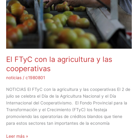
y
las
cooperativas
El FTyC con la agricultura y las
cooperativas
noticias
/
c1980801
NOTICIAS El FTyC con la agricultura y las cooperativas El 2 de
julio se celebra el Día de la Agricultura Nacional y el Día
Internacional del Cooperativismo. El Fondo Provincial para la
Transformación y el Crecimiento (FTyC) los festeja
promoviendo las operatorias de créditos blandos que tiene
para estos sectores tan importantes de la economía
Leer más »