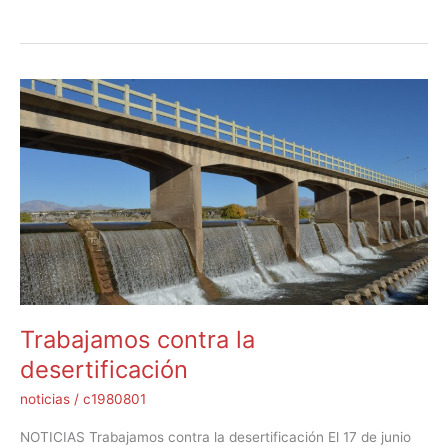
Trabajamos
contra
la
desertificación
Trabajamos contra la
desertificación
noticias
/
c1980801
NOTICIAS Trabajamos contra la desertificación El 17 de junio