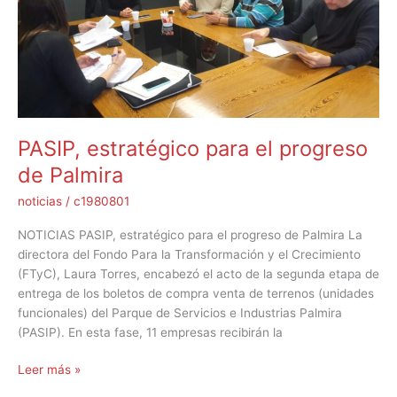
el
progreso
de
Palmira
PASIP, estratégico para el progreso
de Palmira
noticias
/
c1980801
NOTICIAS PASIP, estratégico para el progreso de Palmira La
directora del Fondo Para la Transformación y el Crecimiento
(FTyC), Laura Torres, encabezó el acto de la segunda etapa de
entrega de los boletos de compra venta de terrenos (unidades
funcionales) del Parque de Servicios e Industrias Palmira
(PASIP). En esta fase, 11 empresas recibirán la
Leer más »