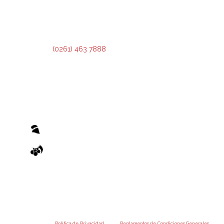
2º Piso:
Recepción,
Asesoramiento y Análisis de Crédito.
3º Piso:
Administración de Crédito.
Teléfono:
(0261) 463 7888
El otorgamiento de cualquier financiamiento o bonificación está sujeto al previo cumplimiento de los
recaudos exigidos por el Reglamento de Condiciones Generales y los Reglamentos de Condiciones
Particulares de las Operatorias pertinentes, emanados de la Administradora Provincial del Fondo.
Accedé a nuestra
Política de Privacidad
y a los
Reglamentos de Condiciones Generales