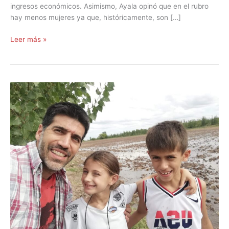
ingresos económicos. Asimismo, Ayala opinó que en el rubro
hay menos mujeres ya que, históricamente, son […]
Leer más »
Una
práctica
que
hizo
grande
a
Mendoza