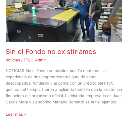
existiríamos
Sin el Fondo no existiríamos
noticias
/
FTyC-Admin
NOTICIAS Sin el Fondo no existiríamos Te contamos la
experiencia de dos emprendedores que, de estar
desocupados, fundaron una pyme con un crédito del FTyC
que, con el tiempo, fueron ampliando también con la asistencia
financiera del organismo oficial. La historia empresaria de Juan
Carlos Mora y su sobrino Mariano Borsetto es el fiel ejemplo
Leer más »