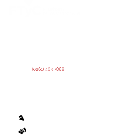
DIRECCIÓN:
Montevideo 456. Ciudad de Mendoza.
2º Piso:
Recepción,
Asesoramiento y Análisis de Crédito.
3º Piso:
Administración de Crédito.
Teléfono:
(0261) 463 7888