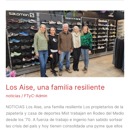
Los
Aise,
una
familia
resiliente
Los Aise, una familia resiliente
noticias
/
FTyC-Admin
NOTICIAS Los Aise, una familia resiliente Los propietarios de la
zapatería y casa de deportes Mixt trabajan en Rodeo del Medio
desde los ’70. A fuerza de trabajo e ingenio han sabido sortear
las crisis del país y hoy tienen consolidada una pyme que ellos