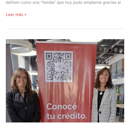
definen como una “familia” que hoy pudo ampliarse gracias al
Leer más »
El
FTyC
asesora
a
los
inversores