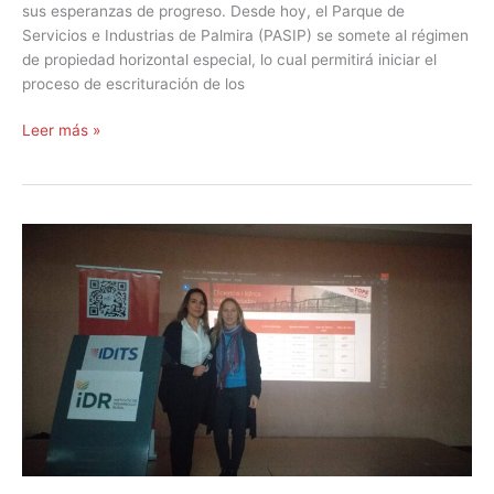
sus esperanzas de progreso. Desde hoy, el Parque de
Servicios e Industrias de Palmira (PASIP) se somete al régimen
de propiedad horizontal especial, lo cual permitirá iniciar el
proceso de escrituración de los
Leer más »
El
FTyC
junto
al
campo