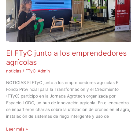
los
emprendedores
agrícolas
El FTyC junto a los emprendedores
agrícolas
noticias
/
FTyC-Admin
NOTICIAS El FTyC junto a los emprendedores agrícolas El
Fondo Provincial para la Transformación y el Crecimiento
(FTyC) participó en la Jornada Agrotech organizada por
Espacio LODO, un hub de innovación agrícola. En el encuentro
se impartieron charlas sobre la utilización de drones en el agro,
instalación de sistemas de riego inteligente y uso de
Leer más »