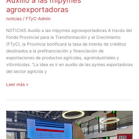
Auxilio a las mipymes
agroexportadoras
noticias
/
FTyC-Admin
NOTICIAS Auxilio a las mipymes agroexportadoras A través del
Fondo Provincial para la Transformación y el Crecimiento
(FTyC), la Provincia bonificará la tasa de interés de créditos
destinados a la prefinanciación y financiación de
exportaciones de productos agrícolas, agroindustriales y
vitivinícolas. “La idea es ir en auxilio de las pymes exportadoras
del sector agrícola y
Leer más »
El
FTyC
junto
a