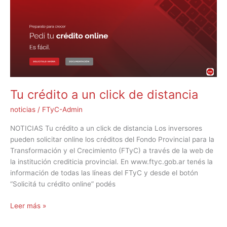
un
click
de
distancia
Tu crédito a un click de distancia
noticias
/
FTyC-Admin
NOTICIAS Tu crédito a un click de distancia Los inversores
pueden solicitar online los créditos del Fondo Provincial para la
Transformación y el Crecimiento (FTyC) a través de la web de
la institución crediticia provincial. En www.ftyc.gob.ar tenés la
información de todas las líneas del FTyC y desde el botón
“Solicitá tu crédito online” podés
Leer más »