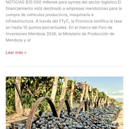
NOTICIAS $10.000 millones para pymes del sector logístico El
financiamiento está destinado a empresas mendocinas para la
compra de vehículos productivos, maquinaria e
infraestructura. A través del FTyC, la Provincia bonifica la tasa
en hasta 10 puntos porcentuales. En el marco del Foro de
Inversiones Mendoza 2026, el Ministerio de Producción de
Mendoza y el
Leer más »
El
FTyC
en
la
Vendimia
2026