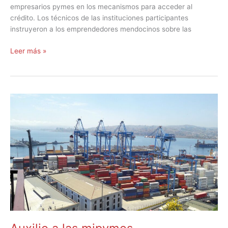
empresarios pymes en los mecanismos para acceder al
crédito. Los técnicos de las instituciones participantes
instruyeron a los emprendedores mendocinos sobre las
Leer más »
Auxilio
a
las
mipymes
agroexportadoras