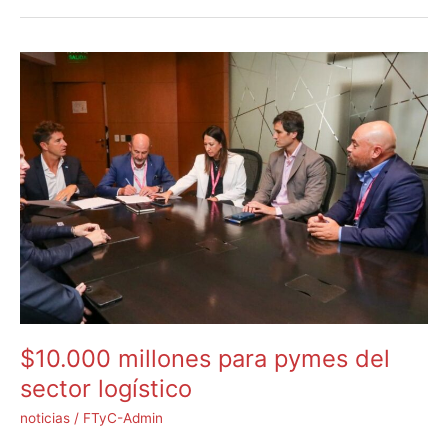
$10.000
millones
para
pymes
del
sector
logístico
$10.000 millones para pymes del
sector logístico
noticias
/
FTyC-Admin