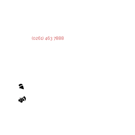
2º Piso:
Recepción,
Asesoramiento y Análisis de Crédito.
3º Piso:
Administración de Crédito.
Teléfono:
(0261) 463 7888
El otorgamiento de cualquier financiamiento o bonificación está sujeto al previo cumplimiento de los
recaudos exigidos por el Reglamento de Condiciones Generales y los Reglamentos de Condiciones
Particulares de las Operatorias pertinentes, emanados de la Administradora Provincial del Fondo.