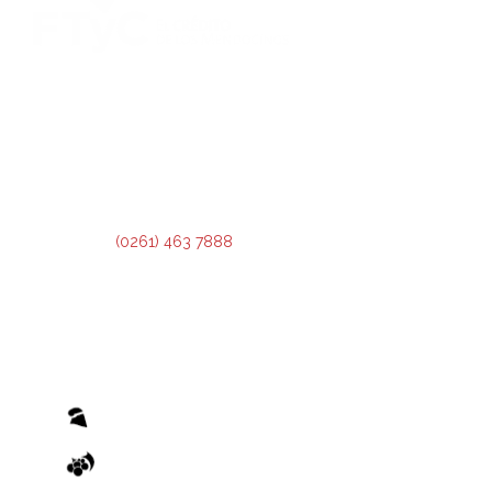
DIRECCIÓN:
Montevideo 456. Ciudad de Mendoza.
2º Piso:
Recepción,
Asesoramiento y Análisis de Crédito.
3º Piso:
Administración de Crédito.
Teléfono:
(0261) 463 7888