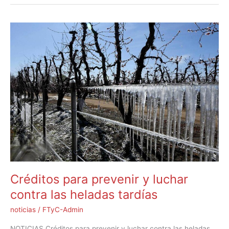
Créditos
para
prevenir
y
luchar
contra
las
heladas
tardías
Créditos para prevenir y luchar
contra las heladas tardías
noticias
/
FTyC-Admin
NOTICIAS Créditos para prevenir y luchar contra las heladas