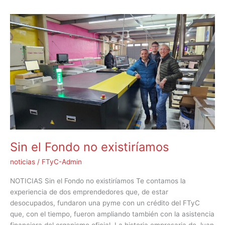
Sin
el
Fondo
no
existiríamos
Sin el Fondo no existiríamos
noticias
/
FTyC-Admin
NOTICIAS Sin el Fondo no existiríamos Te contamos la
experiencia de dos emprendedores que, de estar
desocupados, fundaron una pyme con un crédito del FTyC
que, con el tiempo, fueron ampliando también con la asistencia
financiera del organismo oficial. La historia empresaria de Juan