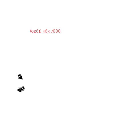
2º Piso:
Recepción,
Asesoramiento y Análisis de Crédito.
3º Piso:
Administración de Crédito.
Teléfono:
(0261) 463 7888
El otorgamiento de cualquier financiamiento o bonificación está sujeto al previo cumplimiento de los
recaudos exigidos por el Reglamento de Condiciones Generales y los Reglamentos de Condiciones
Particulares de las Operatorias pertinentes, emanados de la Administradora Provincial del Fondo.