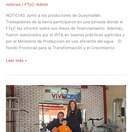
noticias
/
FTyC-Admin
NOTICIAS Junto a los productores de Guaymallén
Trabajadores de la tierra participaron en una jornada donde el
FTyC les informó sobre sus líneas de financiamiento. Además,
fueron asesorados por el INTA en buenas prácticas agrícolas y
por el Ministerio de Producción en uso eficiente del agua. El
Fondo Provincial para la Transformación y el Crecimiento
Leer más »
La
“llave”
al
crecimiento