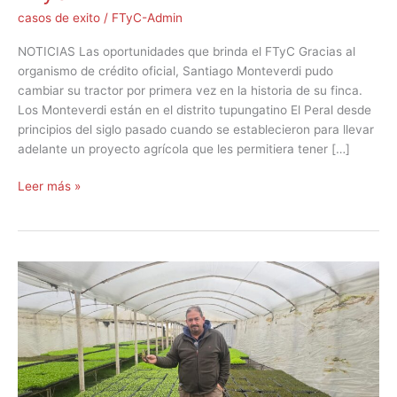
casos de exito
/
FTyC-Admin
NOTICIAS Las oportunidades que brinda el FTyC Gracias al
organismo de crédito oficial, Santiago Monteverdi pudo
cambiar su tractor por primera vez en la historia de su finca.
Los Monteverdi están en el distrito tupungatino El Peral desde
principios del siglo pasado cuando se establecieron para llevar
adelante un proyecto agrícola que les permitiera tener […]
Leer más »
“El
Fondo
me
dio
una
mano
muy