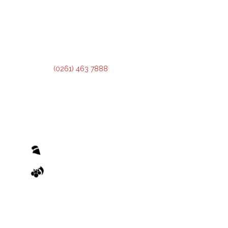
2º Piso:
Recepción,
Asesoramiento y Análisis de Crédito.
3º Piso:
Administración de Crédito.
Teléfono:
(0261) 463 7888
El otorgamiento de cualquier financiamiento o bonificación está sujeto al previo cumplimiento de los
recaudos exigidos por el Reglamento de Condiciones Generales y los Reglamentos de Condiciones
Particulares de las Operatorias pertinentes, emanados de la Administradora Provincial del Fondo.