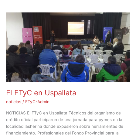
El
FTyC
en
Uspallata
El FTyC en Uspallata
noticias
/
FTyC-Admin
NOTICIAS El FTyC en Uspallata Técnicos del organismo de
crédito oficial participaron de una jornada para pymes en la
localidad lasherina donde expusieron sobre herramientas de
financiamiento. Profesionales del Fondo Provincial para la