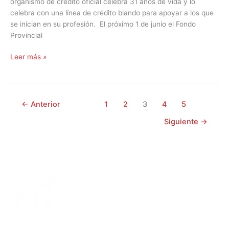
organismo de crédito oficial celebra 31 años de vida y lo
celebra con una línea de crédito blando para apoyar a los que
se inician en su profesión. El próximo 1 de junio el Fondo
Provincial
Leer más »
←
Anterior
1
2
3
4
5
Siguiente
→
DIRECCIÓN:
Montevideo 456. Ciudad de Mendoza.