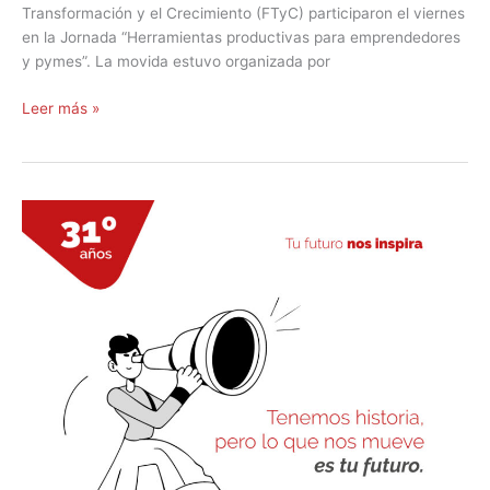
Transformación y el Crecimiento (FTyC) participaron el viernes
en la Jornada “Herramientas productivas para emprendedores
y pymes”. La movida estuvo organizada por
Leer más »
El
FTyC
anuncia
una
nueva
línea
de
crédito
destinada
a
jóvenes
profesionales