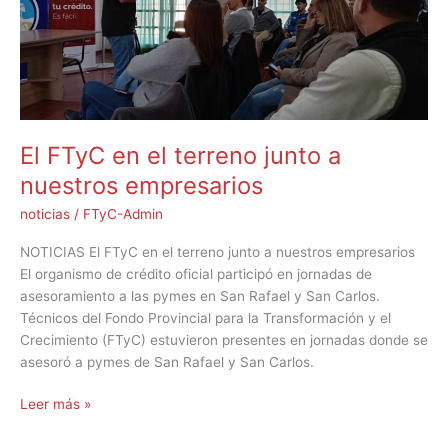
junto
a
nuestros
empresarios
El FTyC en el terreno junto a
nuestros empresarios
noticias
/
FTyC-Admin
NOTICIAS El FTyC en el terreno junto a nuestros empresarios
El organismo de crédito oficial participó en jornadas de
asesoramiento a las pymes en San Rafael y San Carlos.
Técnicos del Fondo Provincial para la Transformación y el
Crecimiento (FTyC) estuvieron presentes en jornadas donde se
asesoró a pymes de San Rafael y San Carlos.
Leer más »