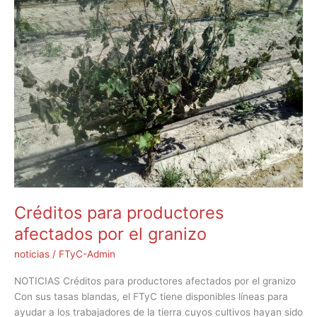
productores
afectados
por
el
granizo
Créditos para productores
afectados por el granizo
noticias
/
FTyC-Admin
NOTICIAS Créditos para productores afectados por el granizo
Con sus tasas blandas, el FTyC tiene disponibles líneas para
ayudar a los trabajadores de la tierra cuyos cultivos hayan sido