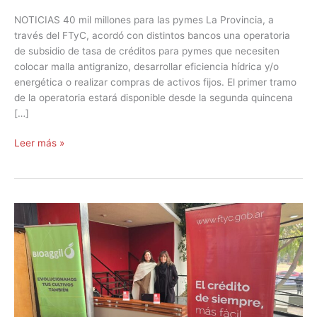
NOTICIAS 40 mil millones para las pymes La Provincia, a
través del FTyC, acordó con distintos bancos una operatoria
de subsidio de tasa de créditos para pymes que necesiten
colocar malla antigranizo, desarrollar eficiencia hídrica y/o
energética o realizar compras de activos fijos. El primer tramo
de la operatoria estará disponible desde la segunda quincena
[…]
Leer más »
20
mil
millones
para
las
pymes