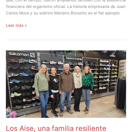
financiera del organismo oficial. La historia empresaria de Juan
Carlos Mora y su sobrino Mariano Borsetto es el fiel ejemplo
Leer más »
Los
Aise,
una
familia
resiliente
Los Aise, una familia resiliente