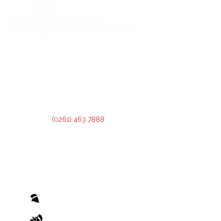
DIRECCIÓN:
Montevideo 456. Ciudad de Mendoza.
2º Piso:
Recepción,
Asesoramiento y Análisis de Crédito.
3º Piso:
Administración de Crédito.
Teléfono:
(0261) 463 7888