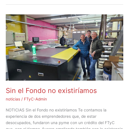
Sin
el
Fondo
no
existiríamos
Sin el Fondo no existiríamos
noticias
/
FTyC-Admin
NOTICIAS Sin el Fondo no existiríamos Te contamos la
experiencia de dos emprendedores que, de estar
desocupados, fundaron una pyme con un crédito del FTyC
que, con el tiempo, fueron ampliando también con la asistencia