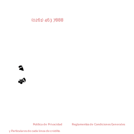
3º Piso:
Administración de Crédito.
Teléfono:
(0261) 463 7888
El otorgamiento de cualquier financiamiento o bonificación está sujeto al previo cumplimiento de los
recaudos exigidos por el Reglamento de Condiciones Generales y los Reglamentos de Condiciones
Particulares de las Operatorias pertinentes, emanados de la Administradora Provincial del Fondo.
Accedé a nuestra
Política de Privacidad
y a los
Reglamentos de Condiciones Generales
y Particulares de cada línea de crédito.