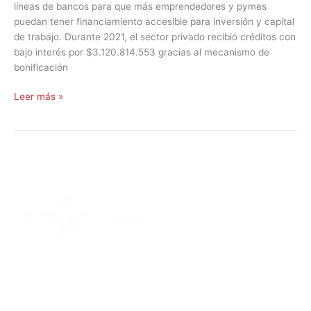
líneas de bancos para que más emprendedores y pymes
puedan tener financiamiento accesible para inversión y capital
de trabajo. Durante 2021, el sector privado recibió créditos con
bajo interés por $3.120.814.553 gracias al mecanismo de
bonificación
Leer más »
DIRECCIÓN:
Montevideo 456. Ciudad de Mendoza.
2º Piso:
Recepción,
Asesoramiento y Análisis de Crédito.