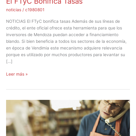
El FTyC Bonifica Tasas
noticias
/
c1980801
NOTICIAS El FTyC bonifica tasas Además de sus líneas de
crédito, el ente oficial ofrece esta herramienta para que los
inversores de Mendoza puedan acceder a financiamiento
blando. Si bien beneficia a todos los sectores de la economía,
en época de Vendimia este mecanismo adquiere relevancia
porque es utilizado por muchos productores para levantar su
[…]
Leer más »
Más
ventajas
para
emprendedores
y