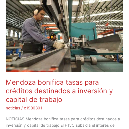
bonifica
tasas
para
créditos
destinados
a
inversión
y
capital
de
trabajo
Mendoza bonifica tasas para
créditos destinados a inversión y
capital de trabajo
noticias
/
c1980801
NOTICIAS Mendoza bonifica tasas para créditos destinados a
inversión y capital de trabajo El FTyC subsidia el interés de