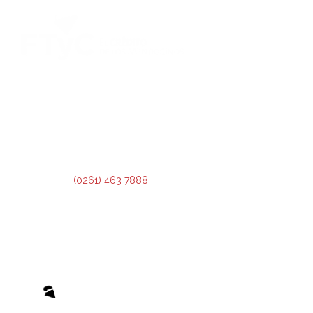
DIRECCIÓN:
Montevideo 456. Ciudad de Mendoza.
2º Piso:
Recepción,
Asesoramiento y Análisis de Crédito.
3º Piso:
Administración de Crédito.
Teléfono:
(0261) 463 7888