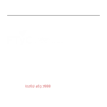
DIRECCIÓN:
Montevideo 456. Ciudad de Mendoza.
2º Piso:
Recepción,
Asesoramiento y Análisis de Crédito.
3º Piso:
Administración de Crédito.
Teléfono:
(0261) 463 7888