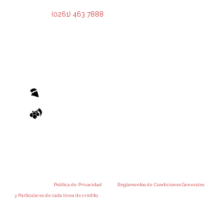
Teléfono:
(0261) 463 7888
El otorgamiento de cualquier financiamiento o bonificación está sujeto al previo cumplimiento de los
recaudos exigidos por el Reglamento de Condiciones Generales y los Reglamentos de Condiciones
Particulares de las Operatorias pertinentes, emanados de la Administradora Provincial del Fondo.
Accedé a nuestra
Política de Privacidad
y a los
Reglamentos de Condiciones Generales
y Particulares de cada línea de crédito.