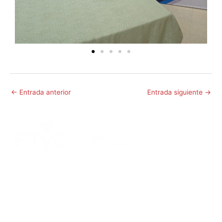
←
Entrada anterior
Entrada siguiente
→
DIRECCIÓN:
Montevideo 456. Ciudad de Mendoza.
2º Piso:
Recepción,
Asesoramiento y Análisis de Crédito.
3º Piso:
Administración de Crédito.