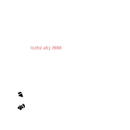
DIRECCIÓN:
Montevideo 456. Ciudad de Mendoza.
2º Piso:
Recepción,
Asesoramiento y Análisis de Crédito.
3º Piso:
Administración de Crédito.
Teléfono:
(0261) 463 7888
El otorgamiento de cualquier financiamiento o bonificación está sujeto al previo cumplimiento de los