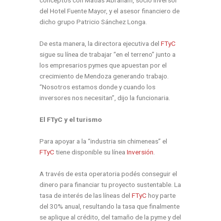
conceptos con Matías Abraham, socio inversor
del Hotel Fuente Mayor, y el asesor financiero de
dicho grupo Patricio Sánchez Longa.
De esta manera, la directora ejecutiva del
FTyC
sigue su línea de trabajar “en el terreno” junto a
los empresarios pymes que apuestan por el
crecimiento de Mendoza generando trabajo.
“Nosotros estamos donde y cuando los
inversores nos necesitan”, dijo la funcionaria.
El FTyC y el turismo
Para apoyar a la “industria sin chimeneas” el
FTyC
tiene disponible su línea
Inversión
.
A través de esta operatoria podés conseguir el
dinero para financiar tu proyecto sustentable. La
tasa de interés de las líneas del
FTyC
hoy parte
del 30% anual, resultando la tasa que finalmente
se aplique al crédito, del tamaño de la pyme y del